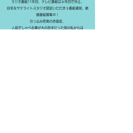
ラジオ番組11年目、テレビ番組は６年目で休止。
自宅をサテライトスタジオ認定いただき３番組運営。絶
賛番組募集中！
引っ込み思案の赤面症、
人前でしゃべる事が大の苦手だった昔の私からは
想像もつきません！失敗恐れずハードルさげてみたらな
んてことなし！
ラジオ番組を持ったお陰で自己肯定感も高まり、
何より完璧にこだわらず不完全を楽しめるようになりま
した。
自宅をくにちゃんランドを称してみんなが集う場、
気軽に挑戦できる場を提供。
２０２４年７月
ひきこもり不登校支援人材育成協会の相談指導員取得
​お問い合わせ
未来想像研究所くにちゃんランド＠神戸市西区
​mail@kunichanland.com