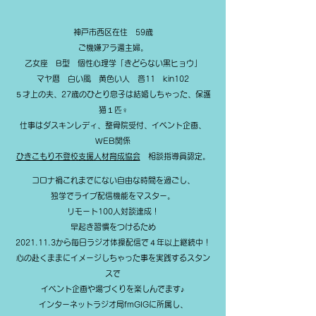
神戸市西区在住 59歳
ご機嫌アラ還主婦。
乙女座 B型 個性心理学「きどらない黒ヒョウ」
マヤ暦 白い風 黄色い人 音11 kin102
５才上の夫、27歳のひとり息子は結婚しちゃった、保護
猫１匹♀
仕事はダスキンレディ、整骨院受付、イベント企画、
WEB関係
​ひきこもり不登校支援人材育成協会
相談指導員認定。
コロナ禍これまでにない自由な時間を過ごし、
独学でライブ配信機能をマスター。
リモート100人対談達成！
早起き習慣をつけるため
2021.11.3から毎日ラジオ体操配信で４年以上継続中！
心の赴くままにイメージしちゃった事を実践するスタン
スで
イベント企画や場づくりを楽しんでます♪
インターネットラジオ局fmGIGに所属し、