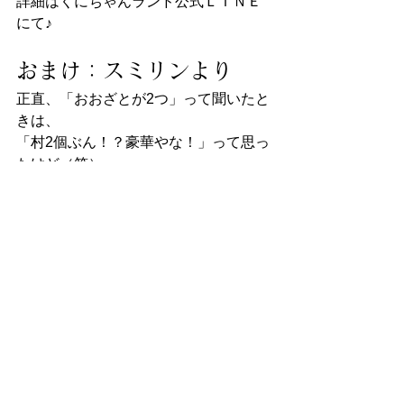
詳細はくにちゃんランド公式ＬＩＮＥ
にて♪
おまけ：スミリンより
正直、「おおざとが2つ」って聞いたと
きは、
「村2個ぶん！？豪華やな！」って思っ
たけど（笑）
その中にある「人が集まる・守る・決
める」って意味が、
まさにくにちゃんランドの本質やなぁ
って思って、ちょっと感動してもう
た。
くにちゃん＝邦を守るランドの園長。
しっかりと「ここと決めた」背中、今
日も見せてくれてありがとう♪
くにちゃんランド
名前の意味
決める
開放
くにちゃんランド