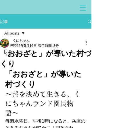
記事
All posts
くにちゃん
All posts
2025年5月16日
読了時間: 3分
「おおざと」が導いた村づ
くにちゃんランド
くり
「おおざと」が導いた
村づくり
〜邦を決めて生きる、く
にちゃんランド園長物
語〜
毎週水曜日、午後1時になると、兵庫の
とあるおうちが静かに「開放され